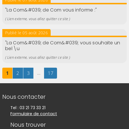
"La Com&#039; de Com vous informe :"
( Lien externe, vous allez quitter ce site )
Publié le 05 août 2026
"La Com&#039; de Com&#039; vous souhaite un
bel \u
( Lien externe, vous allez quitter ce site )
Page
sur 17
Page
sur 17
Page
sur 17
…
Page
sur 17
1
2
3
17
Informations de contact
Nous contacter
Tel : 03 21 73 33 21
Formulaire de contact
Nous trouver